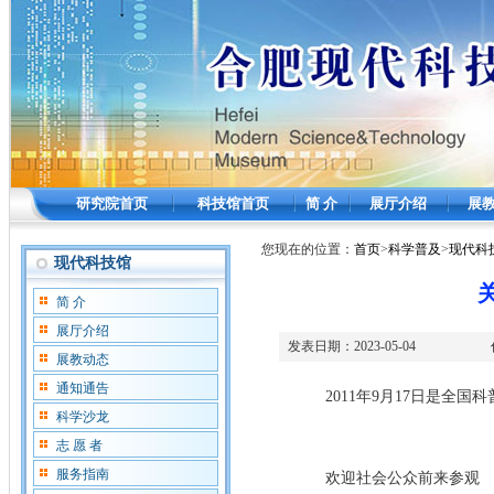
研究院首页
科技馆首页
简 介
展厅介绍
展
您现在的位置：
首页
>
科学普及
>
现代科
现代科技馆
简 介
展厅介绍
发表日期：
2023-05-04
展教动态
通知通告
2011年9月17日是全国科
科学沙龙
志 愿 者
服务指南
欢迎社会公众前来参观