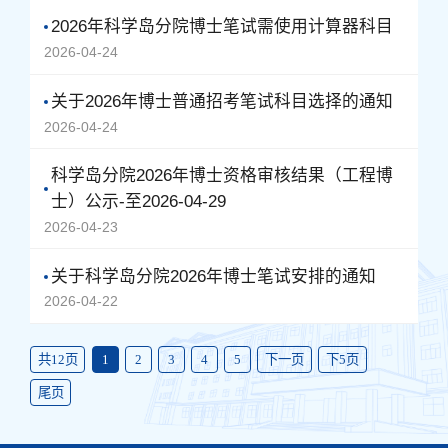
2026年科学岛分院博士笔试需使用计算器科目
2026-04-24
关于2026年博士普通招考笔试科目选择的通知
2026-04-24
科学岛分院2026年博士资格审核结果（工程博
士）公示-至2026-04-29
2026-04-23
关于科学岛分院2026年博士笔试安排的通知
2026-04-22
共12页
1
2
3
4
5
下一页
下5页
尾页