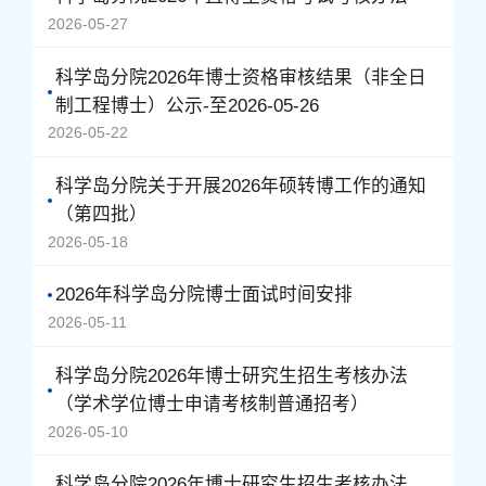
2026-05-27
科学岛分院2026年博士资格审核结果（非全日
制工程博士）公示-至2026-05-26
2026-05-22
科学岛分院关于开展2026年硕转博工作的通知
（第四批）
2026-05-18
2026年科学岛分院博士面试时间安排
2026-05-11
科学岛分院2026年博士研究生招生考核办法
（学术学位博士申请考核制普通招考）
2026-05-10
科学岛分院2026年博士研究生招生考核办法