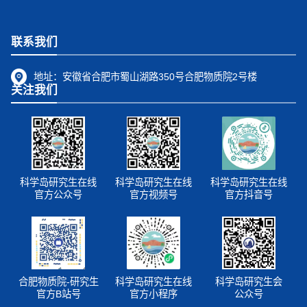
联系我们
地址：
安徽省合肥市蜀山湖路350号合肥物质院2号楼
关注我们
科学岛研究生在线
科学岛研究生在线
科学岛研究生在线
官方公众号
官方视频号
官方抖音号
合肥物质院-研究生
科学岛研究生在线
科学岛研究生会
官方B站号
官方小程序
公众号