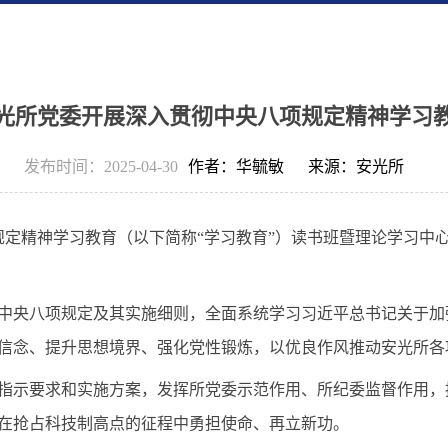
光所党委开展深入贯彻中央八项规定精神学习
发布时间：2025-04-30
作者：
华毓敏
来源：
安光所
规定精神学习教育（以下简称“学习教育”）读书班暨理论学习中
中央八项规定及其实施细则，全面系统学习习近平总书记关于加
信念、提升思想境界、强化党性锻炼，以优良作风推动安光所各
指示要求和实施方案，发挥所党委示范作用、所纪委监督作用，
在抢占科技制高点的征程中勇担使命、再立新功。