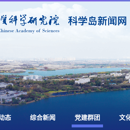
动态
综合新闻
党建群团
文