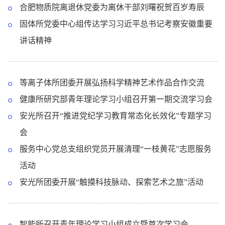
合肥物质院离退休党委为离休干部刘曙祝贺百岁寿辰
固体所党委中心组传达学习习近平总书记考察安徽重要
讲话精神
等离子体所团委开展弘扬科学精神艺术作品合作交流
健康所研究部青年理论学习小组召开第一期交流学习会
安光所召开“推进党纪学习教育常态化长效化”专题学习
会
服务中心党总支组织党员开展清理“一枝黄花”志愿服务
活动
安光所团委开展“触摸科技脉动、探索艺术之旅”活动
智能所召开青年理论学习小组成立暨首次学习会