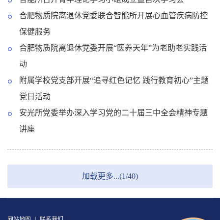
合肥物质院离退休党委联合智能所开展心血管疾病防控
保健服务
合肥物质院离退休党委开展“医养天年”为老助老实践活
动
附属学校党支部开展“追寻红色记忆 践行教育初心”主题
党日活动
安光所党委举办深入学习党的二十届三中全会精神专题
讲座
加载更多...(1/40)
网站地图
|
联系我们