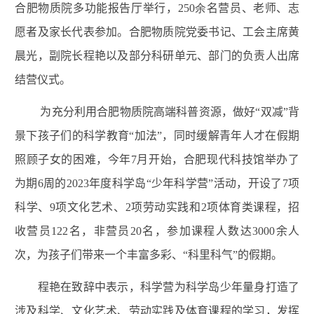
合肥物质院多功能报告厅举行，
250余
名营员、老师、志
愿者及家长代表参加。合肥物质院党委书记、工会主席黄
晨光，副院长程艳以及部分科研单元、部门的负责人出席
结营仪式。
为充分利用合肥物质院高端科普资源，
做好“双减”背
景下孩子们的科学教育“加法”，同时缓解
青年人才在假期
照顾子女的困难，
今年
7
月开始，合肥现代科技馆举办了
为期
6
周的2023年度科学岛“少年科学营”活动，开设了
7
项
科学、
9
项文化艺术、
2
项劳动实践和
2
项体育类课程，招
收营员
122
名，非营员
20
名，参加课程人数达
3000
余人
次，为孩子们带来一个丰富多彩、“科里科气”的假期。
程艳在致辞中表示，科学营为科学岛少年量身打造了
涉及科学、文化艺术、劳动实践及体育课程的学习，发挥