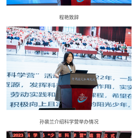
程艳致辞
孙裴兰介绍科学营举办情况