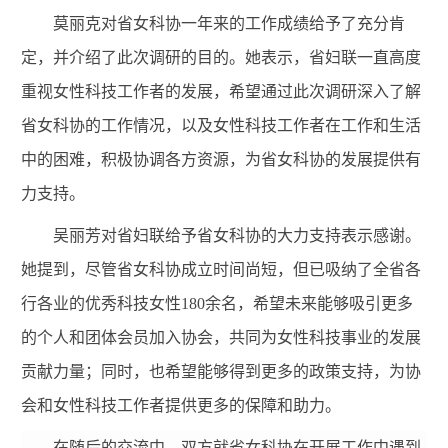
莫丽克对省女科协一年来的工作成绩给予了充分肯
定，并介绍了此次调研的目的。她表示，省妇联一直高度
重视女性科技工作者的发展，希望通过此次调研深入了解
省女科协的工作情况，以及女性科技工作者在工作和生活
中的困难，积极协调各方资源，为省女科协的发展提供有
力支持。
吴丽芳对省妇联给予省女科协的大力支持表示感谢。
她提到，尽管省女科协成立时间尚短，但已吸纳了全省各
行各业的优秀科技女性
180
余名，希望未来能够吸引更多
的个人和团体会员加入协会，共同为女性科技事业的发展
贡献力量；同时，也希望能够得到更多的政策支持，为协
会和女性科技工作者提供更多的保障和助力。
在随后的交流中，双方就省女科协在开展工作中遇到