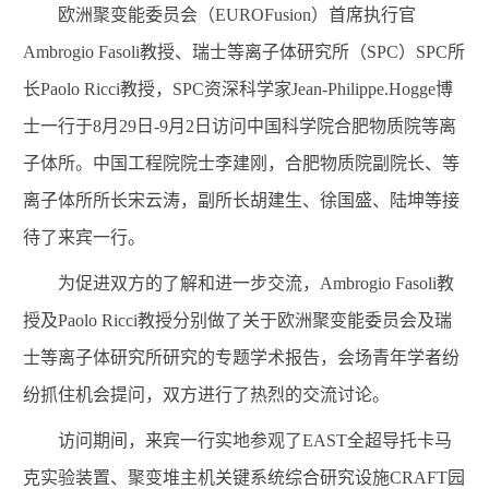
欧洲聚变能委员会（
EUROFusion
）首席执行官
Ambrogio Fasoli
教授、瑞士等离子体研究所（
SPC
）
SPC
所
长
Paolo Ricci
教授，
SPC
资深科学家
Jean-Philippe.Hogge
博
士一行于
8
月
29
日
-9
月
2
日访问中国科学院合肥物质院等离
子体所。中国工程院院士李建刚，合肥物质院副院长、
等
离子体所
所长
宋云涛，
副所长
胡建生、徐国盛、陆坤等接
待了来宾一行。
为促进双方的了解和进一步交流，
Ambrogio Fasoli
教
授及
Paolo Ricci
教授分别做了关于欧洲聚变能委员会及瑞
士等离子体研究所研究的专题学术报告，会场青年学者纷
纷抓住机会提问，双方进行了热烈的交流讨论。
访问期间，来宾一行实地参观了
EAST
全超导托卡马
克实验装置、聚变堆主机关键系统综合研究设施
CRAFT
园