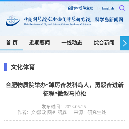
合肥物质院主页
|
English
首 页
近期要闻
一线动态
综合新闻
文化体育
合肥物质院举办“踔厉奋发科岛人，勇毅奋进新
征程”微型马拉松
发布时间：2023-05-25
作者：
文/郭政 图/叶绍鑫
来源：
研究生处