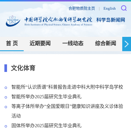
合肥物质院主页
|
English
首 页
近期要闻
一线动态
综合新闻
文化体育
智能所“认识质谱”科普报告走进中科大附中科学岛学校
智能所举办2025届研究生毕业典礼
等离子体所举办“全国爱眼日”健康知识讲座及义诊体验
活动
固体所举办2025届研究生毕业典礼