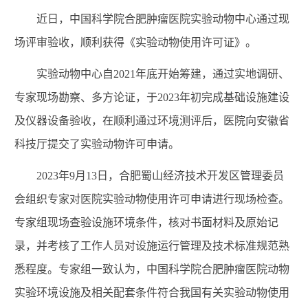
近日，
中国科学院合肥肿瘤医院
实验动物中心通过现
场评审验收，顺利获得《实验动物使用许可证》
。
实验动物中心自202
1
年底开始筹建，通过实地调研、
专家现场勘察、多方论证，于202
3
年
初
完成基础设施建设
及仪器设备验收，在顺利通过环境测评后，医院向
安徽省
科技厅提交了实验动物许可申请。
2023年
9
月
1
3日，
合肥蜀山经济技术开发区管理委员
会
组织专家对
医院
实验动物使用许可申请进行
现场检查。
专家组现场查验设施环境条件，核对书面材料及原始记
录，并考核了工作人员对设施运行管理及技术标准规范熟
悉程度。专家组一致认为，
中国科学院合肥肿瘤医院
动物
实验环境设施及相关配套条件符合我国有关实验动物使用