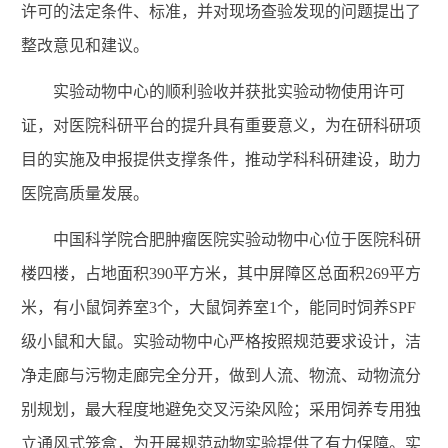
许可的法定条件、标准，并对现场查验发现的问题提出了
整改意见和建议。
实验动物中心
的
顺利验收并
获批
实验动物使用许可
证，对医院科研平台的提升具有重要意义，为在研科研项
目的实施及申报提供支撑条件，推动学科科研建设，助力
医院高质量发展。
中国科学院合肥肿瘤医院
实验动物中心
位于医院科研
楼四楼，占地面积390
平方米，其中屏障区总面积
269
平方
米，有小鼠饲养室3个，大鼠饲养室
1
个，能同时饲养
SPF
级
小鼠和大鼠
。
实验动物中心严格按照规范要求设计，洁
净走廊与污物走廊完全分开，做到人流、物流、动物流分
别规划，最大程度地避免交叉污染风险；采用饲养专用独
立通风式笼盒，为开展规范动物实验提供了有力保障。实