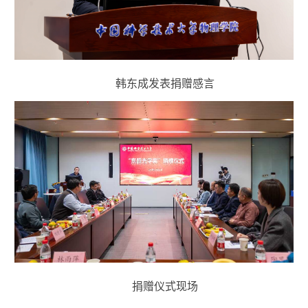
韩东成发表捐赠感言
捐赠仪式现场