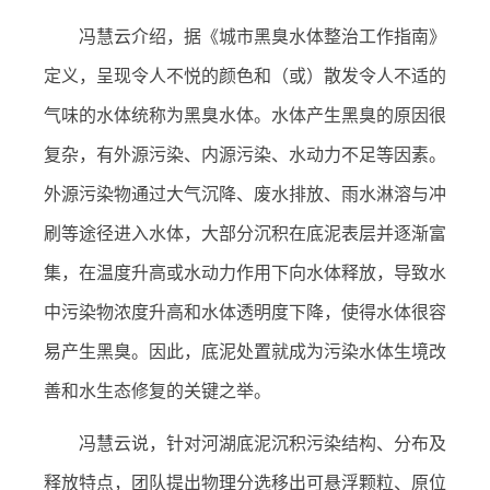
冯慧云介绍，据《城市黑臭水体整治工作指南》
定义，呈现令人不悦的颜色和（或）散发令人不适的
气味的水体统称为黑臭水体。水体产生黑臭的原因很
复杂，有外源污染、内源污染、水动力不足等因素。
外源污染物通过大气沉降、废水排放、雨水淋溶与冲
刷等途径进入水体，大部分沉积在底泥表层并逐渐富
集，在温度升高或水动力作用下向水体释放，导致水
中污染物浓度升高和水体透明度下降，使得水体很容
易产生黑臭。因此，底泥处置就成为污染水体生境改
善和水生态修复的关键之举。
冯慧云说，针对河湖底泥沉积污染结构、分布及
释放特点，团队提出物理分选移出可悬浮颗粒、原位