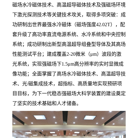
磁场水冷磁体技术、高温超导磁体技术及强磁场环境
下激光探测技术等关键技术攻关，取得多项突破：成
功研制出世界最强水冷磁体（磁场强度
42.02T
），配
套升级了高功率直流电源系统、水冷系统和中央控制
系统；成功研制出新型高温超导组叠型导体及其高场
性能测试平台；建成覆盖
2-20
微米（
μm
）波段的激
光系统，实现强磁场下
1.5μm
高分辨率的实时显微成
像功能；全面掌握了高场水冷磁体技术、高温超导技
术、光
/
磁集成技术，超指标、高质量地实现预研项
目目标，为下一代稳态强磁场大科学装置的建设奠定
了坚实的技术基础和人才储备。