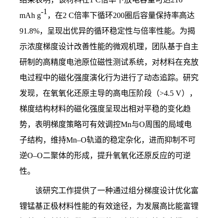
-1
mAh g
，在2 C倍率下循环200圈后容量保持率高达
91.8%，呈现出优异的循环稳定性与倍率性能。为揭
示浓度梯度设计改善性能的微观机理，团队基于自主
研制的高精度电池原位磁性测试系统，对材料在充放
电过程中的磁化强度演化行为进行了动态追踪。研究
发现，在氧氧化还原主导的高电压阶段（>4.5 V），
梯度结构材料的磁化强度呈现出相对平稳的变化趋
势，表明梯度策略可有效调控Mn与O周围的局域电
子结构，维持Mn–O轨道的稳定杂化，进而抑制不可
逆O–O二聚体的形成，提升氧氧化还原反应的可逆
性。
该研究工作提供了一种通过组分梯度设计优化富
锂锰基正极材料性能的有效途径，为发展高比能富锂