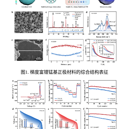
图1. 梯度富锂锰基正极材料的综合结构表征