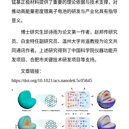
锰基正极材料提供了重要的理论依据与技术支撑，对
推动高能量密度锂离子电池的研发与产业化具有指导
意义。
博士研究生邱诗雨为论文第一作者，赵邦传研究
员、白金特任副研究员、温州大学肖遥教授为论文共
同通讯作者。上述研究得到了中国科学院仪器功能开
发项目、合肥市关键技术研发项目等支持。
文章链接：
https://doi.org/10.1021/acs.nanolett.5c05845