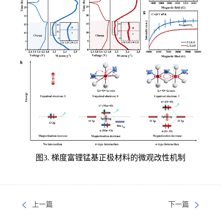
图3. 梯度富锂锰基正极材料的微观改性机制
上一篇
下一篇