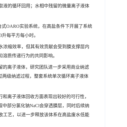
取液的循环回用；水相中残留的微量离子液体
了台式OARO实验系统，在高盐条件下开展了系统
5–3升每平方每小时。
水浓缩效率，但其有效贡献会受到膜支撑层内
和溶质传递行为的共同影响。
留的离子液体，研究团队进一步采用商业纳滤
通过两级纳滤过程，整套系统单次循环离子液体
行和离子液体回收方面表现出较好的可行性，
中部分氯化钠NaCl会穿透膜层，同时后续纳
收工艺，以进一步释放该体系在高盐废水低能