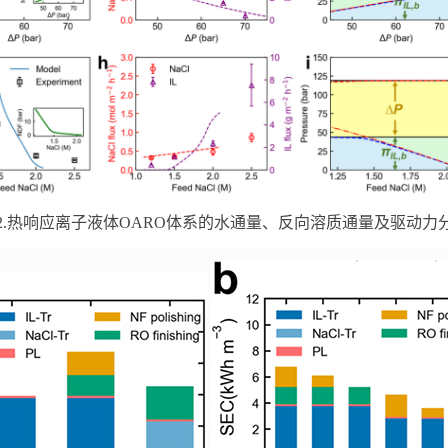
2.热响应离子液体OARO体系的水通量、反向溶质通量及驱动力