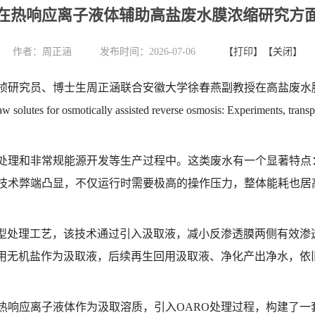
在热响应离子液体辅助高盐废水膜浓缩研究方
作者：
周正涵
发布时间：2026-07-06
【打印】
【关闭】
桢研究员、博士生周正涵联合安徽大学徐春燕副教授在高盐废水
raw solutes for osmotically assisted reverse osmosis: Experiments, t
处理和非常规能源开发等生产过程中。这类废水有一个显著特点
技术弊端凸显，不仅运行时需要极高的操作压力，整体能耗也居
新型处理工艺，该技术通过引入汲取液，减小反渗透膜两侧有效渗
采用无机盐作为汲取液，后续再生回用汲取液、净化产出净水，依
热响应离子液体作为汲取溶质，引入OARO处理过程，构建了一