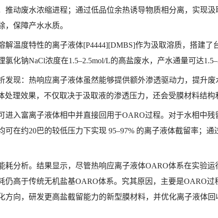
，推动废水浓缩进程；通过低品位余热诱导物质相分离，实现汲
除，保障产水水质。
温度特性的离子液体[P4444][DMBS]作为汲取溶质，搭建
NaCl浓度在1.5–2.5mol/L的高盐废水，产水通量可达1.
析发现：热响应离子液体虽然能够提供额外渗透驱动力，提升废
整体处理效果，不仅取决于汲取液的渗透压力，还会受膜材料结构
可进入富离子液体相中并直接回用于OARO过程。对于水相中残
可在约20巴的较低压力下实现 95–97% 的离子液体截留率；
能耗分析。结果显示，尽管热响应离子液体OARO体系在实验运
仍高于传统无机盐基OARO体系。究其原因，主要是OARO过程
化方向，研发更高盐截留能力的新型膜材料，并优化离子液体回