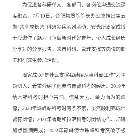
为促进各科研单元、各部门、各岗位沟通交流深
度融合，
7
月
10
日，合肥物质院院长办公室推出第五
期“共享成长营”科研尖兵系列活动，安光所周家成博
士应邀作了题为《争做新时代好青年，个人成长经历
分享》的分享报告。来自科研、管理支撑等岗位的职
工和研究生参加活动。
周家成以“是什么支撑我继续从事科研工作”为主
题切入，着重介绍了他参与青藏科考的经历。
2019
年
纳木错科考时担心害怕、慌乱无力、量力而为的遗
憾；
2020
年珠峰站科考时有条不紊，虽然顺利完成但
留有遗憾；
2021
年鲁朗和拉萨科考时团结协作、加班
加点圆满完成；
2022
年巅峰使命珠峰科考突破了极