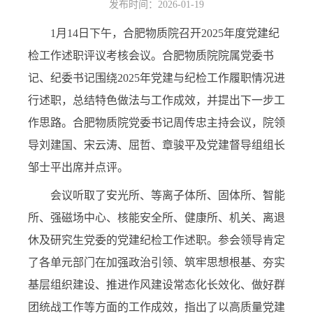
发布时间：2026-01-19
1
月
14
日下午，合肥物质院召开
2025
年度党建纪
检工作述职评议考核会议。合肥物质院院属党委书
记、纪委书记围绕
2025
年党建与纪检工作履职情况进
行述职，总结特色做法与工作成效，并提出下一步工
作思路。合肥物质院党委书记周传忠主持会议
，
院领
导刘建国、宋云涛、屈哲、章骏平及
党建督导组组长
邹士平
出席并点评。
会议听取了安光所、等离子体所、固体所、智能
所、强磁场中心、核能安全所、健康所、机关
、
离退
休
及
研究生党委
的党建纪检工作
述职。
参会领导
肯定
了各单元部门在加强政治引领、筑牢思想根基、夯实
基层组织建设、推进作风建设
常态化长效化
、做好群
团统战工作等方面的工作成效，指出了以高质量党建