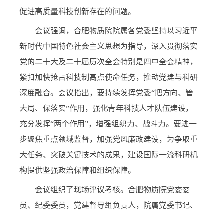
促进高质量科技创新存在的问题。
会议强调，
合肥物质院院属各党委坚持以习近平
新时代中国特色社会主义思想为指导，深入贯彻落实
党的二十大及
二十届
历次全会
特别是四中全会
精神，
紧扣加快抢占科技制高点使命任务，推动党建与科研
深度融合。会议指出，要持续发挥党委
“
把方向、管
大局、保落实
”
作用，强化青年科技人才队伍建设，
充分发挥“两个作用”，增强组织力、战斗力。要进一
步聚焦重点领域监督，加强党风廉政建设，为争取重
大任务、突破关键技术的成果，建设国际一流科研机
构提供坚强政治保障和组织保障。
会议组织了现场评议考核
。
合肥物质院党委委
员、纪委委员，党建督导组
负责人
，
院属党委书记、