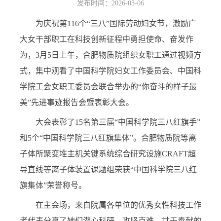
发布时间：2026-03-06
为庆祝第
116
个“三八”国际劳动妇女节，激励广
大女干部职工在科技创新征程中勇担使命、奋发作
为，
3
月
5
日上午，合肥物质院组织女职工通过视频方
式，集中观看了中国科学院妇女工作委员会、中国科
学院工会女职工委员会联合举办的“你奋斗的样子最
美”先进事迹报告会暨表彰大会。
大会表彰了
15
名第三届“中国科学院三八红旗手”
和
5
个“中国科学院三八红旗集体”。合肥物质院等离
子体所聚变堆主机关键系统综合研究设施
CRAFT
超
导直线等离子体装置课题组荣获“中国科学院三八红
旗集体”荣誉称号。
在主会场，来自院属各单位的优秀女性科技工作
者代表分享了她们潜心科研、攻坚克难、甘于奉献的