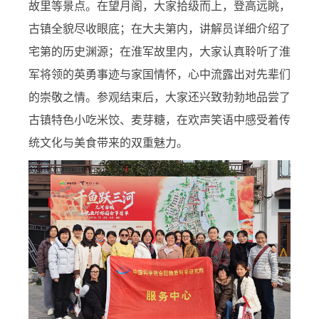
故里等景点。在望月阁，大家拾级而上，登高远眺，
古镇全貌尽收眼底；在大夫第内，讲解员详细介绍了
宅第的历史渊源；在淮军故里内，大家认真聆听了淮
军将领的英勇事迹与家国情怀，心中流露出对先辈们
的崇敬之情。参观结束后，大家还兴致勃勃地品尝了
古镇特色小吃米饺、麦芽糖，在欢声笑语中感受着传
统文化与美食带来的双重魅力。