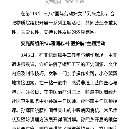
发布时间：2026-03-09
在第116个“三八”国际劳动妇女节到来之际，合
肥物质院组织开展一系列主题活动，共同营造尊重女
性、关爱女性、支持女性发展的浓厚氛围。
安光所组织
“非遗润心·中医护航”
主题活动
3月6日，在非遗螺钿手工教学与制作现场，由非
遗讲师授课，详细讲解了螺钿工艺的历史渊源、文化
内涵及制作技巧。女职工们亲手操作实践，小心翼翼
地拼接图案，在一粘一嵌中，感受非遗工艺的匠心与
魅力。
3月9日，在中医治疗讲座上，特邀中医蜀经开
社区卫生服务中心孙辉主任医师、孙熙燕主任医师授
课。孙辉围绕腰椎间盘突出的中医病因病机、常见症
状及预防调理方法展开详细讲解。孙熙燕开展的眼健
康科普讲座，则简要讲解了眼部养护要点、常见眼病