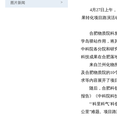
图片新闻
>
4
月
27
日上午，
果转化项目路演活
合肥物质院科
学岛驿站作用，将
中科院各分院和研
科技成果在合肥落
来自兰州化物
及合肥物质院的
10
求等内容展开了项
随后，
合肥科
报告》《中科院科
“‘科里科气’
公里”难题。项目