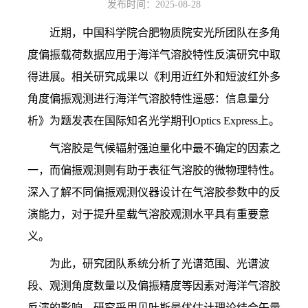
发布时间：2025-08-28
近期，中国科学院合肥物质院安光所团队在多角
度偏振载荷数据应用于海洋气溶胶特性反演研究中取
得进展。相关研究成果以《利用近红外和短波红外多
角度偏振观测进行海洋气溶胶特性遥感：信息量分
析》为题发表在国际知名光学期刊
Optics Express
上。
气溶胶是气候辐射强迫量化中最不确定的因素之
一，而偏振观测则有助于表征气溶胶的微物理特性。
深入了解不同偏振观测仪器设计在气溶胶参数中的反
演能力，对于提升星载气溶胶观测水平具有重要意
义。
为此，研究团队系统分析了光谱范围、光谱波
段、观测角度数量以及偏振精度等因素对海洋气溶胶
反演的影响。研究采用贝叶斯最优估计理论结合矢量