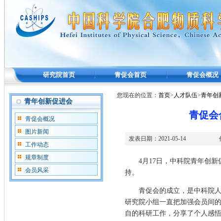
研究院首页
青促会首页
青促会概况
您现在的位置：
首页
>
人才队伍
>
青年创
青年创新促进会
青促会
青促会概况
图片新闻
发表日期：
2021-05-14
工作动态
规章制度
4月17日，中科院青年创新促
会员风采
持。
青促会的成立，是中科院人才
研究院小组一直把加强会员间
自的科研工作，分享了个人感