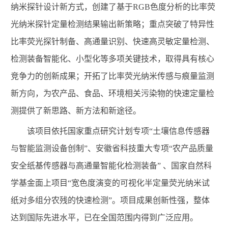
纳米探针设计新方式，创建了基于
RGB
色度分析的比率荧
光纳米探针定量检测结果输出新策略；重点突破了特异性
比率荧光探针制备、高通量识别、快速高灵敏定量检测、
检测装备智能化、小型化等多项关键技术，取得具有核心
竞争力的创新成果；开拓了比率荧光纳米传感与痕量监测
新方向，为农产品、食品、环境相关污染物的快速定量检
测提供了新思路、新方法和新途径。
该项目依托国家重点研究计划专项“土壤信息传感器
与智能监测设备创制”、安徽省科技重大专项“农产品质量
安全纸基传感器与高通量智能化检测装备” 、国家自然科
学基金面上项目“宽色度演变的可视化半定量荧光纳米试
纸对多组分农残的快速检测”。项目成果创新性强，整体
达到国际先进水平，已在全国范围内得到广泛应用。