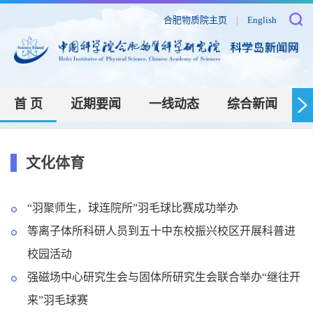
合肥物质院主页
|
English
首 页
近期要闻
一线动态
综合新闻
文化体育
“羽聚师生，球连院所”羽毛球比赛成功举办
等离子体所科研人员到五十中东校振兴校区开展科普进
校园活动
强磁场中心研究生会与固体所研究生会联合举办“继往开
来”羽毛球赛