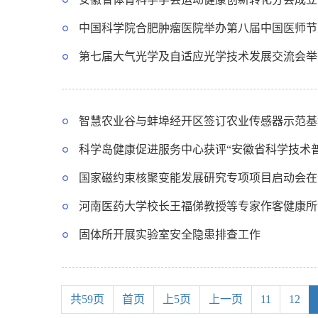
中国科学院合肥肿瘤医院举办第八届中国医师节
第七届大气光学及自适应光学技术发展交流会举
智慧农业谷与蚌埠经开区签订农业传感器示范基
科学岛健康促进服务中心获评“安徽省科学技术普
国家磁约束核聚变能发展研究专项项目启动会在
河南医药大学校长王福俤教授等专家作客健康所
固体所开展实验室安全隐患排查工作
共59页
首页
上5页
上一页
11
12