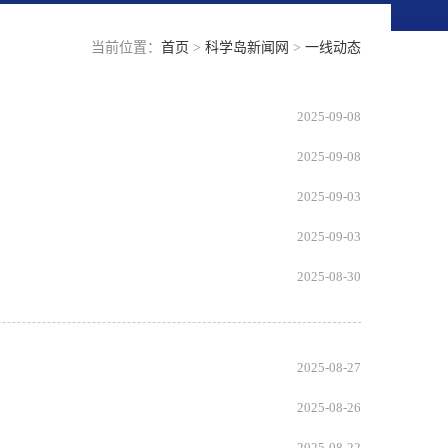
当前位置：
首页
>
科学岛新闻网
>
一线动态
2025-09-08
2025-09-08
2025-09-03
2025-09-03
2025-08-30
2025-08-27
2025-08-26
2025-08-22