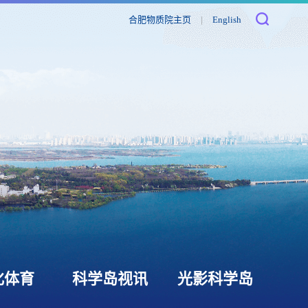
合肥物质院主页
|
English
化体育
科学岛视讯
光影科学岛