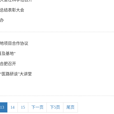
总结表彰大会
办
地项目合作协议
及基地”
合肥召开
“医路研谈”大讲堂
13
14
15
下一页
下5页
尾页