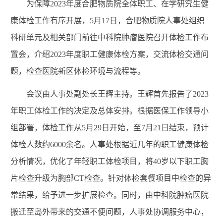
为保障
2023
年度合肥物质院全体职工、在学研究生健
康体检工作有序开展，
5
月
17
日，合肥物质院人事处组织
科研单元及相关部门前往中科院肿瘤医院召开体检工作布
置会，介绍
2023
年度职工健康体检方案，交流体检交通问
题，检查医院新区体检环境与流程等。
会议由人事处副处长王辉主持。王辉首先报告了
2023
年职工体检工作的决定及总体安排。根据医保工作领导小
组部署，体检工作从
5
月
29
日开始，至
7
月
21
日结束，预计
体检人数约
6000
余名。人事处根据近几年的职工健康体检
分析情况，优化了年轻职工体检项目，将
40
岁以下职工胸
片检查升级为胸部
CT
检查。针对体检套餐项目中检查的异
常结果，给予进一步扩展检查。同时，由中科院肿瘤医院
搬迁至岛外带来的交通不便问题，人事处协调服务中心，