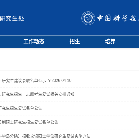
工作动态
招生
培养
招生信息
硕士招生
培养方案
会
招生简章
博士招生
开题中期
会
招生宣传
历年分数线
科研训练营
评奖评优
课程管理
项目申报
研究生建议录取名单公示-至2026-04-10
文档下载
辅导员队伍
硕士研究生招生一志愿考生复试相关安排通知
学籍与教学管理
学风与学术道德
士研究生招生复试名单公告
全日制硕士研究生招生复试名单公告
（科学岛分院）招收攻读硕士学位研究生复试实施办法