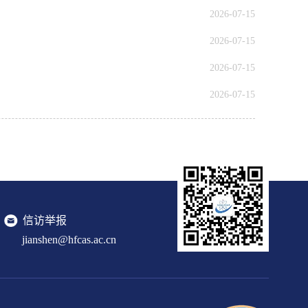
2026-07-15
2026-07-15
2026-07-15
2026-07-15
信访举报
jianshen@hfcas.ac.cn