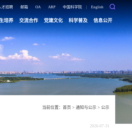
人才招聘
邮箱
OA
ARP
中国科学院
|
English
生培养
交流合作
党建文化
科学普及
信息公开
当前位置：
首页
>
通知与公示
>
公示
2026-07-31