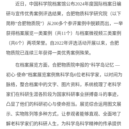
近日，中国科学院档案馆公布
2024
年度国际档案日编
研与宣传优秀案例评选结果，合肥物质科学研究院（以下
简称“合肥物质院”）从
200
多个参评案例中脱颖而出，一举
获得档案展览一类案例（共
11
个）与档案微视频三类案例
（共
6
个）两项荣誉。自
2022
年评选活动开展以来，合肥
物质院已连续三年获得一类优秀案例殊荣。
在档案展览方面，合肥物质院申报的“科学岛记忆 —
初心
·
使命”档案展览案例焦科学岛
6
位老科学家，以时间为
脉络，整合档案中的文字、图片资料，系统梳理了老科学
家们在科研生涯各阶段为国家科研事业拼搏奋斗的事迹，
凸显了他们的科研初心与使命担当。展览综合运用图文展
示、实物陈列等多种方式，让参观者能够直观、全面地了
解老科学家们的科研人生，为科学岛科学精神的传承提供