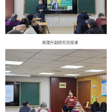
高理升副研究员授课