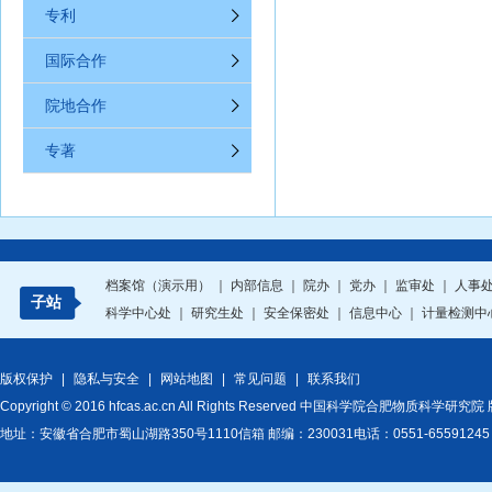
专利
国际合作
院地合作
专著
档案馆（演示用）
｜
内部信息
｜
院办
｜
党办
｜
监审处
｜
人事
子站
科学中心处
｜
研究生处
｜
安全保密处
｜
信息中心
｜
计量检测中
版权保护
|
隐私与安全
|
网站地图
|
常见问题
|
联系我们
Copyright © 2016 hfcas.ac.cn All Rights Reserved 中国科学院合肥物质科学研
地址：安徽省合肥市蜀山湖路350号1110信箱 邮编：230031电话：0551-6559124