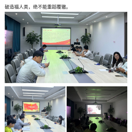
破造福人类，绝不能重蹈覆辙。