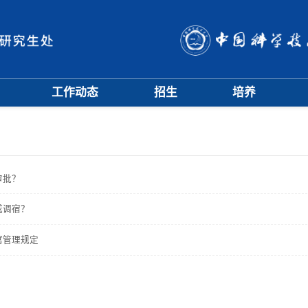
工作动态
招生
培养
招生信息
硕士招生
培养方案
会
招生简章
博士招生
开题中期
会
招生宣传
历年分数线
科研训练营
评奖评优
课程管理
项目申报
审批？
文档下载
辅导员队伍
或调宿？
学籍与教学管理
学风与学术道德
寓管理规定