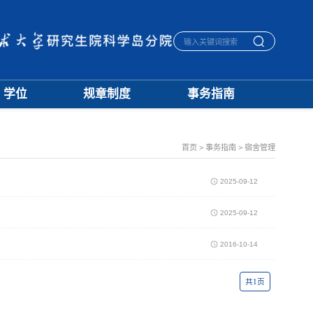
学位
规章制度
事务指南
学位通知
招生
生活指南
授予标准
培养
宿舍管理
文档下载
学籍
医保报销
首页
>
事务指南
>
宿舍管理
优秀论文
学位
毕业离校
学科建设
评奖
一卡通相关
2025-09-12
档案管理
2025-09-12
2016-10-14
共1页