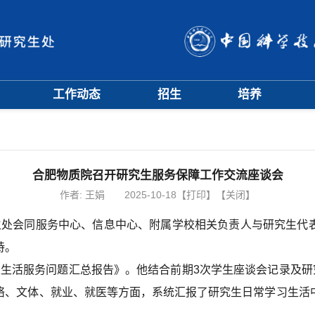
工作动态
招生
培养
招生信息
硕士招生
培养方案
会
招生简章
博士招生
开题中期
会
招生宣传
历年分数线
科研训练营
评奖评优
课程管理
合肥物质院召开研究生服务保障工作交流座谈会
项目申报
文档下载
作者:
王娟
2025-10-18
【打印】
【关闭】
辅导员队伍
究生处会同服务中心、信息中心、附属学校相关负责人与研究生代
学籍与教学管理
学风与学术道德
持。
生生活服务问题汇总报告》。他结合前期3次学生座谈会记录及研
络、文体、就业、就医等方面，系统汇报了研究生日常学习生活