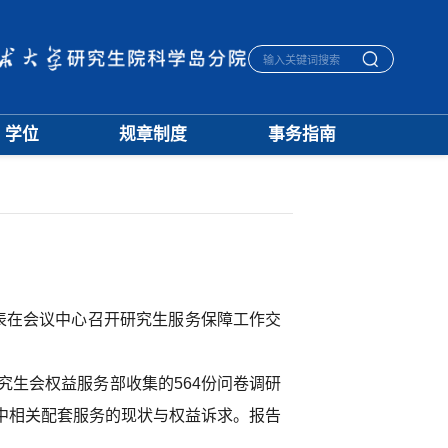
学位
规章制度
事务指南
学位通知
招生
生活指南
授予标准
培养
宿舍管理
文档下载
学籍
医保报销
优秀论文
学位
毕业离校
学科建设
评奖
一卡通相关
档案管理
表在会议中心召开研究生服务保障工作交
究生会权益服务部收集的564份问卷调研
中相关配套服务的现状与权益诉求。报告