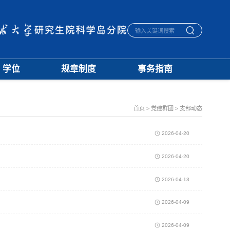
学位
规章制度
事务指南
学位通知
招生
生活指南
授予标准
培养
宿舍管理
文档下载
学籍
医保报销
首页
>
党建群团
>
支部动态
优秀论文
学位
毕业离校
学科建设
评奖
一卡通相关
2026-04-20
档案管理
2026-04-20
2026-04-13
2026-04-09
2026-04-09