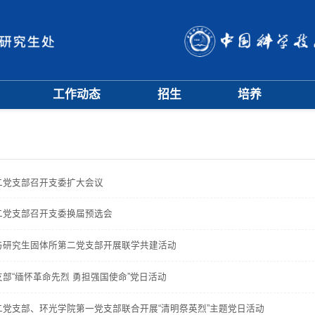
工作动态
招生
培养
招生信息
硕士招生
培养方案
会
招生简章
博士招生
开题中期
会
招生宣传
历年分数线
科研训练营
评奖评优
课程管理
项目申报
二党支部召开支委扩大会议
文档下载
辅导员队伍
二党支部召开支委换届预选会
学籍与教学管理
学风与学术道德
与研究生固体所第二党支部开展联学共建活动
部“缅怀革命先烈 勇担强国使命”党日活动
党支部、环光学院第一党支部联合开展“清明祭英烈”主题党日活动