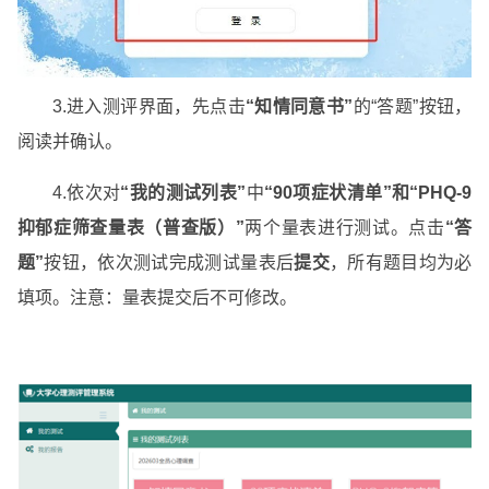
3.进入测评界面，先点击
“知情同意书”
的“答题”按钮，
阅读并确认。
4.依次对
“我的测试列表”
中
“90项症状清单”和“PHQ-9
抑郁症筛查量表（普查版）”
两个量表进行测试。点击
“答
题”
按钮，依次测试完成测试量表后
提交
，所有题目均为必
填项。注意：量表提交后不可修改。