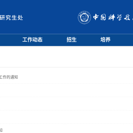
工作动态
招生
培养
招生信息
硕士招生
培养方案
会
招生简章
博士招生
开题中期
会
招生宣传
历年分数线
科研训练营
评奖评优
课程管理
项目申报
工作的通知
文档下载
辅导员队伍
学籍与教学管理
学风与学术道德
知